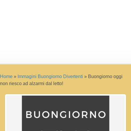
Home
»
Immagini Buongiorno Divertenti
»
Buongiorno oggi
non riesco ad alzarmi dal letto!