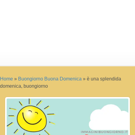
Home
»
Buongiorno Buona Domenica
»
è una splendida
domenica, buongiorno