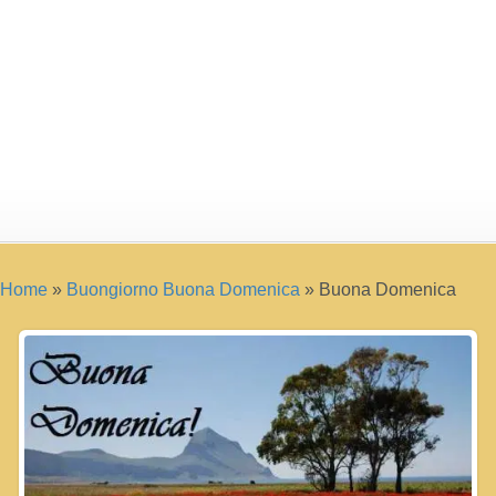
Home
»
Buongiorno Buona Domenica
»
Buona Domenica