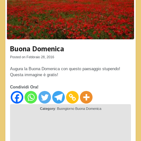
Buona Domenica
Posted on Febbraio 28, 2016
Augura la Buona Domenica con questo paesaggio stupendo!
Questa immagine è gratis!
Condividi Ora!
Category
:
Buongiorno Buona Domenica