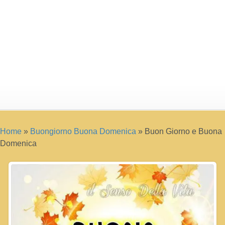
Home
»
Buongiorno Buona Domenica
»
Buon Giorno e Buona
Domenica