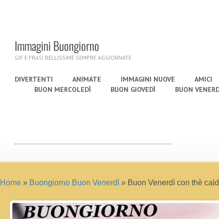
Immagini Buongiorno
GIF E FRASI BELLISSIME SEMPRE AGGIORNATE
DIVERTENTI
ANIMATE
IMMAGINI NUOVE
AMICI
BUON MERCOLEDÌ
BUON GIOVEDÌ
BUON VENERD
Home
»
Buongiorno Buon Venerdì
»
Buon Venerdì con thè cal