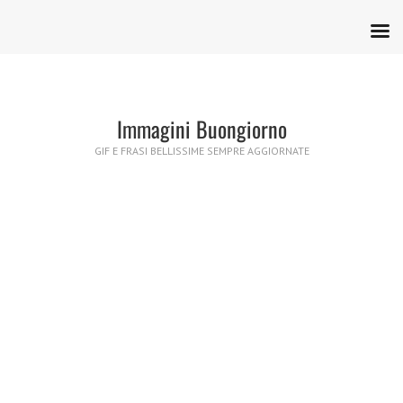
Immagini Buongiorno
GIF E FRASI BELLISSIME SEMPRE AGGIORNATE