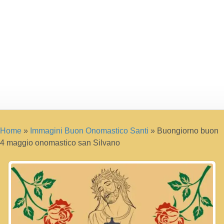
Home
»
Immagini Buon Onomastico Santi
»
Buongiorno buon
4 maggio onomastico san Silvano