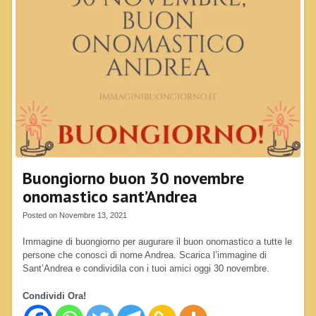
Buongiorno buon 30 novembre
onomastico sant’Andrea
Posted on Novembre 13, 2021
Immagine di buongiorno per augurare il buon onomastico a tutte le
persone che conosci di nome Andrea. Scarica l’immagine di
Sant’Andrea e condividila con i tuoi amici oggi 30 novembre.
Condividi Ora!