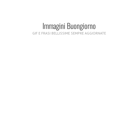
Immagini Buongiorno
GIF E FRASI BELLISSIME SEMPRE AGGIORNATE