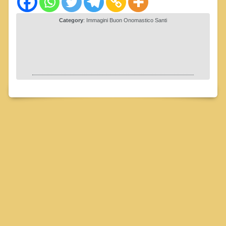
Category
:
Immagini Buon Onomastico Santi