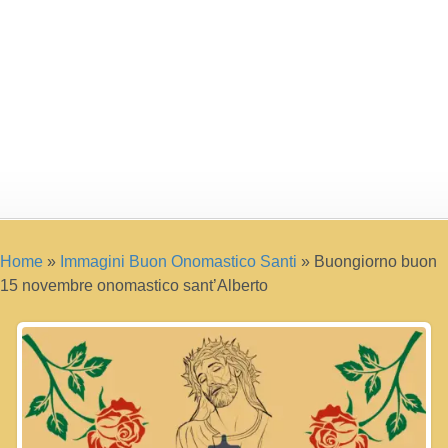
Home
»
Immagini Buon Onomastico Santi
»
Buongiorno buon
15 novembre onomastico sant’Alberto