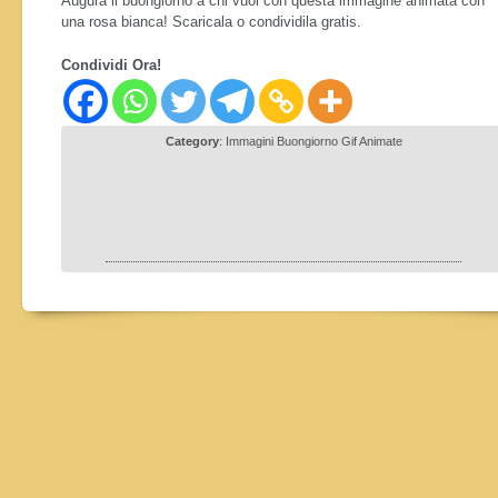
Augura il buongiorno a chi vuoi con questa immagine animata con
una rosa bianca! Scaricala o condividila gratis.
Condividi Ora!
Category
:
Immagini Buongiorno Gif Animate